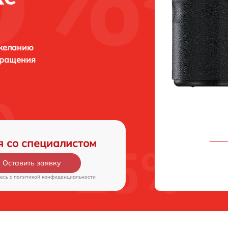
 желанию
бращения
я со специалистом
Оставить заявку
есь c
политикой конфиденциальности