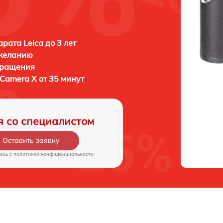
рата Leica до 3 лет
 желанию
бращения
 Camera X от 35 минут
я со специалистом
Оставить заявку
есь c
политикой конфиденциальности