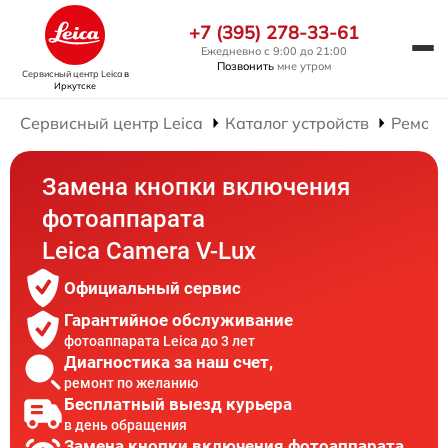
+7 (395) 278-33-61
Ежедневно с 9:00 до 21:00
Позвонить
мне утром
Сервисный центр Leica
в
Иркутске
Сервисный центр Leica
Каталог устройств
Ремонт
Замена кнопки включения
фотоаппарата
Leica Camera V-Lux
Официальный сервис
Гарантийное обслуживание
фотоаппарата Leica до 3 лет
Диагностика за наш счет,
ремонт по желанию
Бесплатный выезд курьера
в день обращения
Замена кнопки включения фотоаппарата