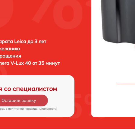
рата Leica до 3 лет
 желанию
бращения
mera V-Lux 40 от 35 минут
я со специалистом
Оставить заявку
есь c
политикой конфиденциальности