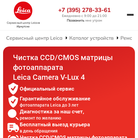
+7 (395) 278-33-61
Ежедневно с 9:00 до 21:00
Позвонить
мне утром
Сервисный центр Leica
в
Иркутске
Сервисный центр Leica
Каталог устройств
Ремонт
Чистка CCD/CMOS матрицы
фотоаппарата
Leica Camera V-Lux 4
Официальный сервис
Гарантийное обслуживание
фотоаппарата Leica до 3 лет
Диагностика за наш счет,
ремонт по желанию
Бесплатный выезд курьера
в день обращения
Чистка CCD/CMOS матрицы фотоаппарата