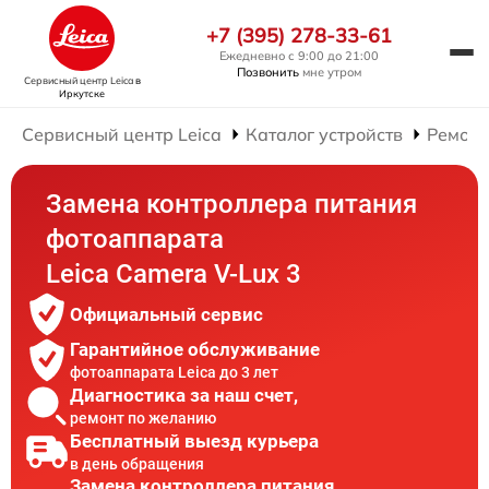
+7 (395) 278-33-61
Ежедневно с 9:00 до 21:00
Позвонить
мне утром
Сервисный центр Leica
в
Иркутске
Сервисный центр Leica
Каталог устройств
Ремонт
Замена контроллера питания
фотоаппарата
Leica Camera V-Lux 3
Официальный сервис
Гарантийное обслуживание
фотоаппарата Leica до 3 лет
Диагностика за наш счет,
ремонт по желанию
Бесплатный выезд курьера
в день обращения
Замена контроллера питания