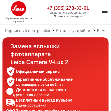
+7 (395) 278-33-61
Ежедневно с 9:00 до 21:00
Позвонить
мне утром
Сервисный центр Leica
в
Иркутске
Сервисный центр Leica
Каталог устройств
Ремонт
Замена вспышки
фотоаппарата
Leica Camera V-Lux 2
Официальный сервис
Гарантийное обслуживание
фотоаппарата Leica до 3 лет
Диагностика за наш счет,
ремонт по желанию
Бесплатный выезд курьера
в день обращения
Замена вспышки фотоаппарата