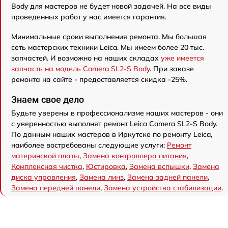
Body для мастеров не будет новой задачей. На все виды
проведенных работ у нас имеется гарантия.
Минимальные сроки выполнения ремонта. Мы большая
сеть мастерских техники Leica. Мы имеем более 20 тыс.
запчастей. И возможно на наших складах
уже имеется
запчасть на модель Camera SL2-S Body
. При заказе
ремонта на сайте - предоставляется скидка -25%.
Знаем свое дело
Будьте уверены в профессионализме наших мастеров - они
с уверенностью выполнят ремонт Leica Camera SL2-S Body.
По данным наших мастеров в Иркутске по ремонту Leica,
наиболее востребованы следующие услуги:
Ремонт
материнской платы
,
Замена контроллера питания
,
Комплексная чистка
,
Юстировка
,
Замена вспышки
,
Замена
диска управления
,
Замена линз
,
Замена задней панели
,
Замена передней панели
,
Замена устройства стабилизации
.