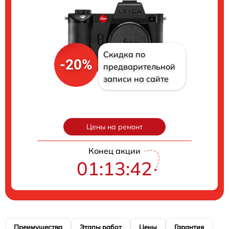
Скидка по
-20%
предварительной
записи на сайте
Цены на ремонт
Конец акции
01:13:41
Преимущества
Этапы работ
Цены
Гарантия
М