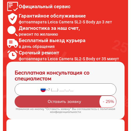
Официальный сервис
Гарантийное обслуживание
фотоаппарата Leica Camera SL2-S Body до 3 лет
Диагностика за наш счет,
ремонт по желанию
Бесплатный выезд курьера
в день обращения
Срочный ремонт
фотоаппарата Leica Camera SL2-S Body от 35 минут
Бесплатная консультация со
специалистом
Оставить заявку
Нажимая на кнопку "Оставить заявку" Вы соглашаетесь c
политикой
конфиденциальности