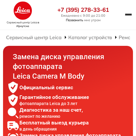
+7 (395) 278-33-61
Ежедневно с 9:00 до 21:00
Позвонить
мне утром
Сервисный центр Leica
в
Иркутске
Сервисный центр Leica
Каталог устройств
Ремонт
Замена диска управления
фотоаппарата
Leica Camera M Body
Официальный сервис
Гарантийное обслуживание
фотоаппарата Leica до 3 лет
Диагностика за наш счет,
ремонт по желанию
Бесплатный выезд курьера
в день обращения
Замена диска управления фотоаппарата