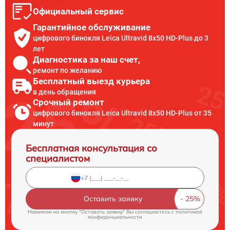
Официальный сервис
Гарантийное обслуживание
цифрового бинокля Leica Ultravid 8x50 HD-Plus до 3
лет
Диагностика за наш счет,
ремонт по желанию
Бесплатный выезд курьера
в день обращения
Срочный ремонт
цифрового бинокля Leica Ultravid 8x50 HD-Plus от 35
минут
Бесплатная консультация со
специалистом
Оставить заявку
Нажимая на кнопку "Оставить заявку" Вы соглашаетесь c
политикой
конфиденциальности