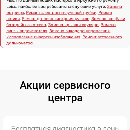
Plus. По данным наших мастеров в Иркутске по ремонту
Leica, наиболее востребованы следующие услуги:
Замена
матрицы
,
Ремонт электронно-лучевой трубки
,
Ремонт
оптики
,
Ремонт датчика синхроимпульсов
,
Замена защёлки
батарейного отсека
,
Замена крышки окуляра
,
Замена
линзы видоискателя
,
Замена энкодера управления
,
Исправление инверсии изображения
,
Ремонт встроенного
дальнометра
.
Акции сервисного
центра
Бесплатная диагностика в день