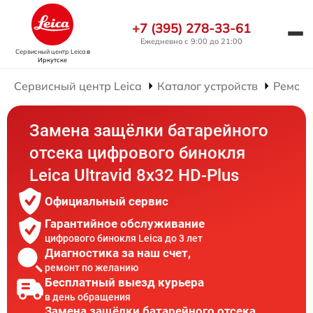
+7 (395) 278-33-61
Ежедневно с 9:00 до 21:00
Сервисный центр Leica
в
Иркутске
Сервисный центр Leica
Каталог устройств
Ремонт
Замена защёлки батарейного
отсека цифрового бинокля
Leica Ultravid 8x32 HD-Plus
Официальный сервис
Гарантийное обслуживание
цифрового бинокля Leica до 3 лет
Диагностика за наш счет,
ремонт по желанию
Бесплатный выезд курьера
в день обращения
Замена защёлки батарейного отсека