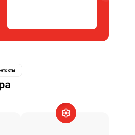
онтакты
ра