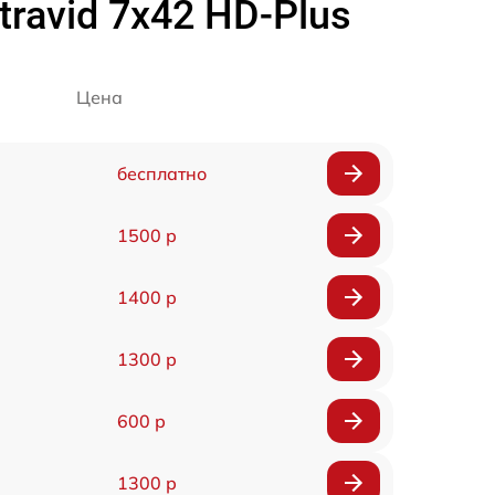
ravid 7x42 HD-Plus
Цена
бесплатно
1500 р
1400 р
1300 р
600 р
1300 р