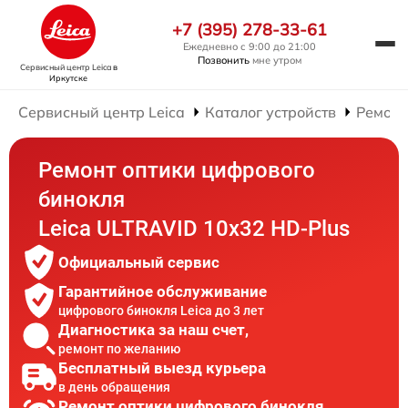
+7 (395) 278-33-61
Ежедневно с 9:00 до 21:00
Позвонить
мне утром
Сервисный центр Leica
в
Иркутске
Сервисный центр Leica
Каталог устройств
Ремонт
Ремонт оптики цифрового
бинокля
Leica ULTRAVID 10x32 HD-Plus
Официальный сервис
Гарантийное обслуживание
цифрового бинокля Leica до 3 лет
Диагностика за наш счет,
ремонт по желанию
Бесплатный выезд курьера
в день обращения
Ремонт оптики цифрового бинокля